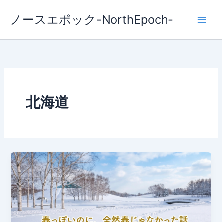
内
ノースエポック-NorthEpoch-
容
を
ス
キ
ッ
プ
北海道