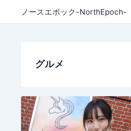
内
ノースエポック-NorthEpoch-
容
を
ス
キ
ッ
プ
グルメ