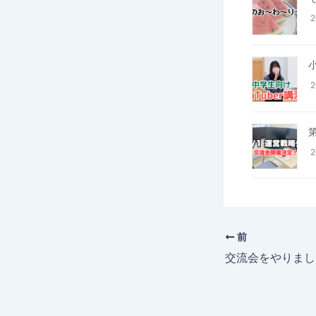
2
小
2
2
前
交流会をやりまし