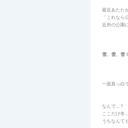
最近あたた
「これなら
近所の公園
雪、雪、雪
一面真っ白
なんで…？
ここだけ冬
うちなんて