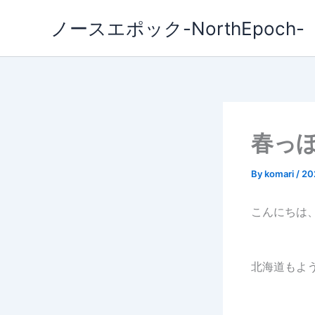
内
ノースエポック-NorthEpoch-
容
を
ス
キ
ッ
プ
春っ
By
komari
/
20
こんにちは、
北海道もよ