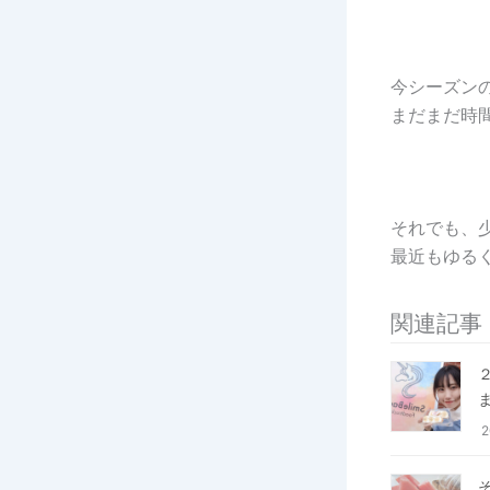
今シーズン
まだまだ時
それでも、
最近もゆる
関連記事
2