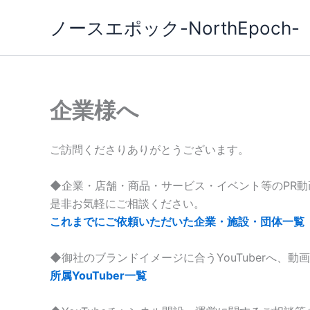
内
ノースエポック-NorthEpoch-
容
を
ス
キ
ッ
企業様へ
プ
ご訪問くださりありがとうございます。
◆企業・店舗・商品・サービス・イベント等のPR
是非お気軽にご相談ください。
これまでにご依頼いただいた企業・施設・団体一覧
◆御社のブランドイメージに合うYouTuberへ、
所属YouTuber一覧